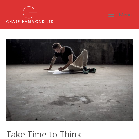
Skip
Home
to
Me
Menu
content
Take Time to Think